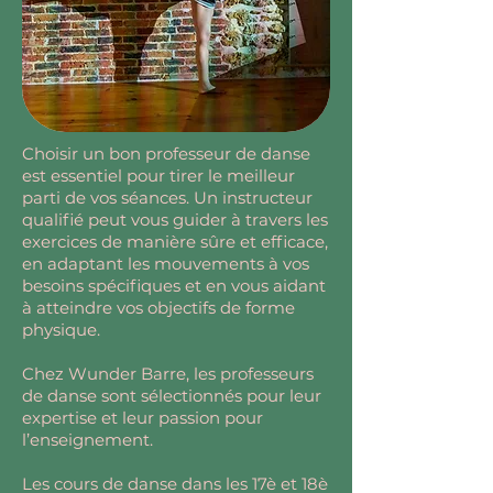
Choisir un bon professeur de danse
est essentiel pour tirer le meilleur
parti de vos séances. Un instructeur
qualifié peut vous guider à travers les
exercices de manière sûre et efficace,
en adaptant les mouvements à vos
besoins spécifiques et en vous aidant
à atteindre vos objectifs de forme
physique.
Chez Wunder Barre, les professeurs
de danse sont sélectionnés pour leur
expertise et leur passion pour
l’enseignement.
Les cours de danse dans les 17è et 18è