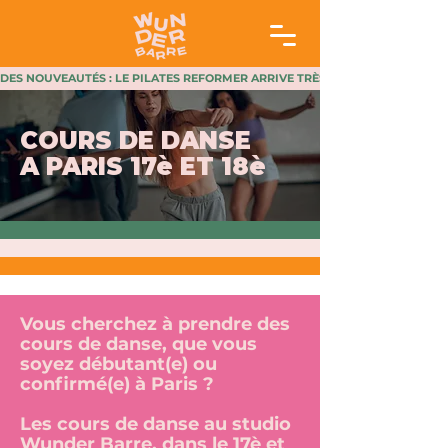
DES NOUVEAUTÉS : LE PILATES REFORMER ARRIVE TRÈS BIENTÔT AU STUDIO 
​COURS DE DANSE
A PARIS 17è ET 18è
Vous cherchez à prendre des
cours de danse, que vous
soyez débutant(e) ou
confirmé(e) à Paris ?
Les cours de danse au studio
Wunder Barre, dans le 17è et