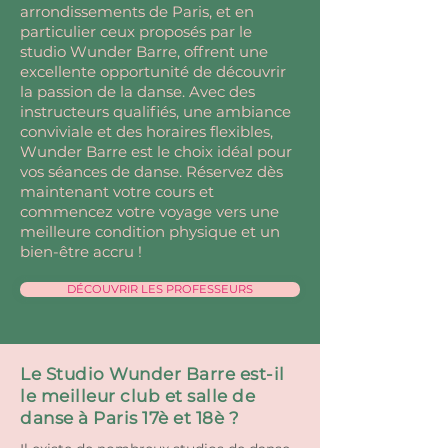
arrondissements de Paris, et en
particulier ceux proposés par le
studio Wunder Barre, offrent une
excellente opportunité de découvrir
la passion de la danse. Avec des
instructeurs qualifiés, une ambiance
conviviale et des horaires flexibles,
Wunder Barre est le choix idéal pour
vos séances de danse. Réservez dès
maintenant votre cours et
commencez votre voyage vers une
meilleure condition physique et un
bien-être accru !
DÉCOUVRIR LES PROFESSEURS
Le Studio Wunder Barre est-il
le meilleur club et salle de
danse à Paris 17è et 18è ?