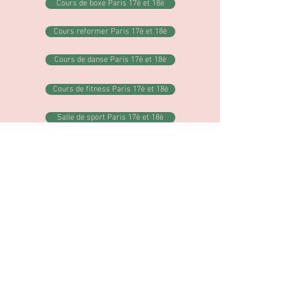
Cours de boxe Paris 17è et 18è
Cours reformer Paris 17è et 18è
Cours de danse Paris 17è et 18è
Cours de fitness Paris 17è et 18è
Salle de sport Paris 17è et 18è
Cours de Pilates Clichy
Cours privés Clichy
Cours particuliers Clichy
Cours de boxe Clichy
Cours reformer Clichy