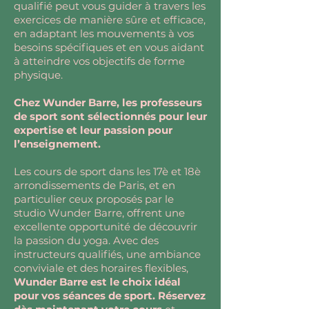
qualifié peut vous guider à travers les
exercices de manière sûre et efficace,
en adaptant les mouvements à vos
besoins spécifiques et en vous aidant
à atteindre vos objectifs de forme
physique.
Chez Wunder Barre, les professeurs
de sport sont sélectionnés pour leur
expertise et leur passion pour
l’enseignement.
Les cours de sport dans les 17è et 18è
arrondissements de Paris, et en
particulier ceux proposés par le
studio Wunder Barre, offrent une
excellente opportunité de découvrir
la passion du yoga. Avec des
instructeurs qualifiés, une ambiance
conviviale et des horaires flexibles,
Wunder Barre est le choix idéal
pour vos séances de sport. Réservez