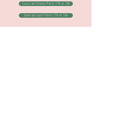
Cours de fitness Paris 17è et 18è
Salle de sport Paris 17è et 18è
Cours de Pilates Clichy
Cours privés Clichy
Cours particuliers Clichy
Cours de boxe Clichy
Cours reformer Clichy
Cours de danse Clichy
Cours de yoga Clichy