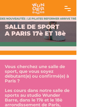
DES NOUVEAUTÉS : LE PILATES REFORMER ARRIVE TRÈS BIENTÔT AU STUDIO 
SALLE DE SPORT
A PARIS 17è ET 18è
Vous cherchez une salle de
sport, que vous soyez
débutant(e) ou confirmé(e) à
Paris ?
Les cours dans notre salle de
sports au studio Wunder
Barre, dans le 17è et le 18è
arrondissement de Paris,